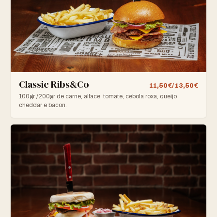
Classic Ribs&Co
11,50€/ 13,50€
100gr /200gr de carne, alface, tomate, cebola roxa, queijo
cheddar e bacon.