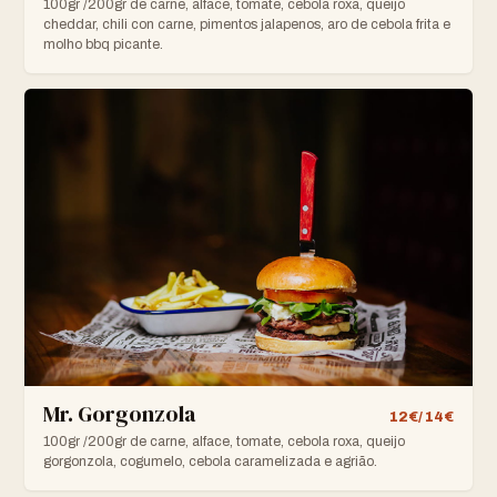
100gr /200gr de carne, alface, tomate, cebola roxa, queijo
cheddar, chili con carne, pimentos jalapenos, aro de cebola frita e
molho bbq picante.
Mr. Gorgonzola
12€/ 14€
100gr /200gr de carne, alface, tomate, cebola roxa, queijo
gorgonzola, cogumelo, cebola caramelizada e agrião.