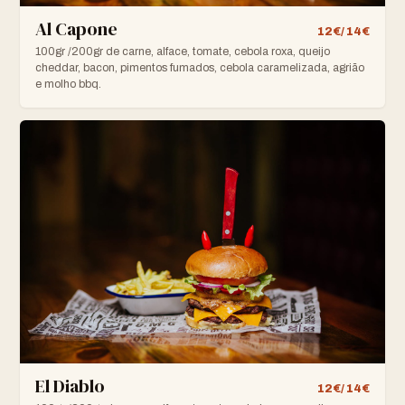
Al Capone
12€/ 14€
100gr /200gr de carne, alface, tomate, cebola roxa, queijo
cheddar, bacon, pimentos fumados, cebola caramelizada, agrião
e molho bbq.
El Diablo
12€/ 14€