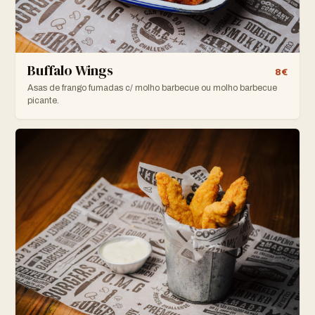
Buffalo Wings
8€
Asas de frango fumadas c/ molho barbecue ou molho barbecue
picante.