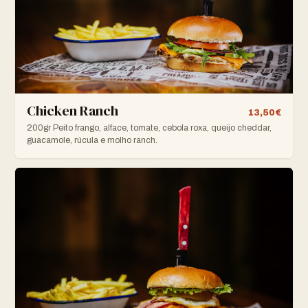
Chicken Ranch
13,50€
200gr Peito frango, alface, tomate, cebola roxa, queijo cheddar,
guacamole, rúcula e molho ranch.