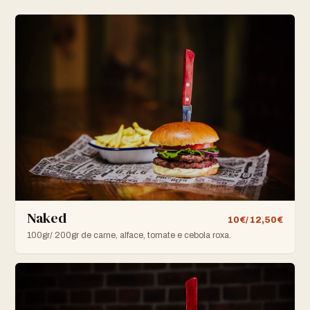
Naked
10€/ 12,50€
100gr/ 200gr de carne, alface, tomate e cebola roxa.