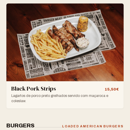
Black Pork Strips
15,50€
Lagartos de porco preto grelhados servido com maçaroca e
coleslaw.
BURGERS
LOADED AMERICAN BURGERS