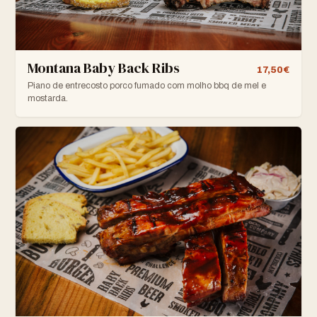
Montana Baby Back Ribs
17,50€
Piano de entrecosto porco fumado com molho bbq de mel e
mostarda.