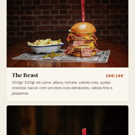
The Beast
16€/ 19€
300gr/ 500gr de carne, alface, tomate, cebola roxa, queijo
cheddar, bacon com um/dois ovos estrelados, cebola frita e
jalapenos.