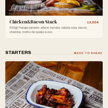
Chicken&Bacon Stack
13,50€
200gr Frango panado, alface, tomate, cebola roxa, bacon,
cheddar, molho de queijo e ovo.
STARTERS
MADE TO SHARE