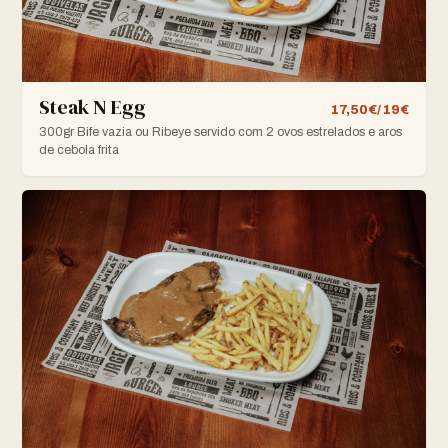
Steak N Egg
17,50€/ 19€
300gr Bife vazia ou Ribeye servido com 2 ovos estrelados e aros
de cebola frita