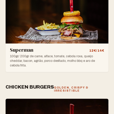
Superman
12€/ 14€
100gr/ 200gr de carne, alface, tomate, cebola roxa, queijo
cheddar, bacon, agrião, porco desfiado, molho bbq e aro de
cebola frita.
CHICKEN BURGERS
GOLDEN, CRISPY &
IRRESISTIBLE