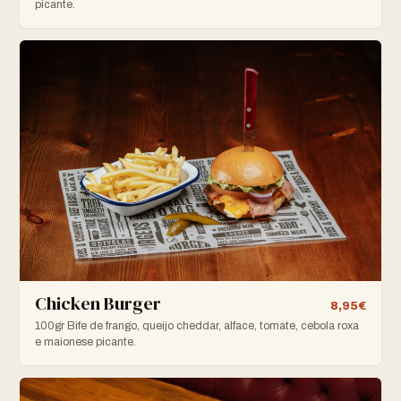
picante.
Chicken Burger
8,95€
100gr Bife de frango, queijo cheddar, alface, tomate, cebola roxa
e maionese picante.