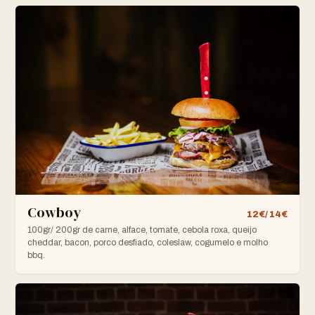
Cowboy
12€/ 14€
100gr/ 200gr de carne, alface, tomate, cebola roxa, queijo
cheddar, bacon, porco desfiado, coleslaw, cogumelo e molho
bbq.