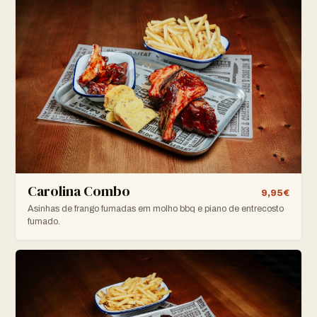
Carolina Combo
9,95€
Asinhas de frango fumadas em molho bbq e piano de entrecosto
fumado.