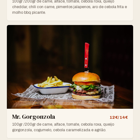
100gr /200gr de carne, alface, tomate, cebola roxa, queijo
cheddar, chili con carne, pimentos jalapenos, aro de cebola frita e
molho bbq picante.
Mr. Gorgonzola
12€/ 14€
100gr /200gr de carne, alface, tomate, cebola roxa, queijo
gorgonzola, cogumelo, cebola caramelizada e agrião.