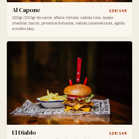
Al Capone
12€/ 14€
100gr /200gr de carne, alface, tomate, cebola roxa, queijo
cheddar, bacon, pimentos fumados, cebola caramelizada, agrião
e molho bbq.
El Diablo
12€/ 14€