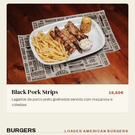
Black Pork Strips
15,50€
Lagartos de porco preto grelhados servido com maçaroca e
coleslaw.
BURGERS
LOADED AMERICAN BURGERS