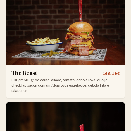
The Beast
16€/ 19€
300gr/ 500gr de carne, alface, tomate, cebola roxa, queijo
cheddar, bacon com um/dois ovos estrelados, cebola frita e
jalapenos.