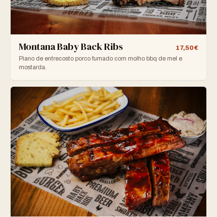
Montana Baby Back Ribs
17,50€
Piano de entrecosto porco fumado com molho bbq de mel e
mostarda.