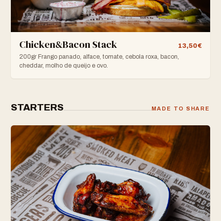
Chicken&Bacon Stack
13,50€
200gr Frango panado, alface, tomate, cebola roxa, bacon,
cheddar, molho de queijo e ovo.
STARTERS
MADE TO SHARE