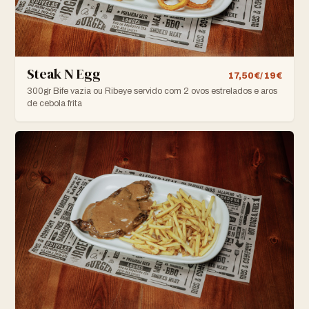
Steak N Egg
17,50€/ 19€
300gr Bife vazia ou Ribeye servido com 2 ovos estrelados e aros
de cebola frita