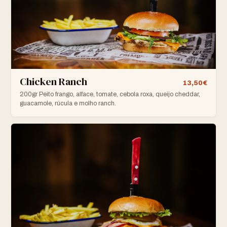
Chicken Ranch
13,50€
200gr Peito frango, alface, tomate, cebola roxa, queijo cheddar,
guacamole, rúcula e molho ranch.