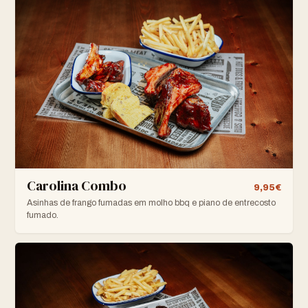
Carolina Combo
9,95€
Asinhas de frango fumadas em molho bbq e piano de entrecosto
fumado.