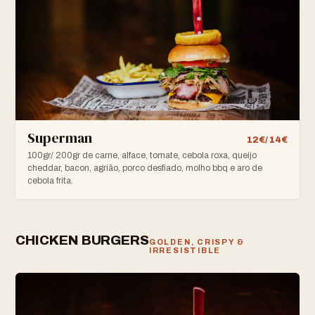
Superman
12€/ 14€
100gr/ 200gr de carne, alface, tomate, cebola roxa, queijo
cheddar, bacon, agrião, porco desfiado, molho bbq e aro de
cebola frita.
CHICKEN BURGERS
GOLDEN, CRISPY &
IRRESISTIBLE