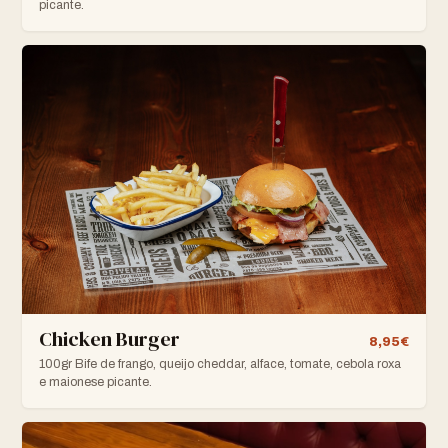
picante.
Chicken Burger
8,95€
100gr Bife de frango, queijo cheddar, alface, tomate, cebola roxa
e maionese picante.