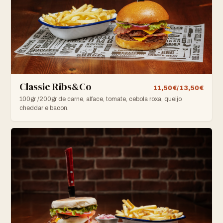
Classic Ribs&Co
11,50€/ 13,50€
100gr /200gr de carne, alface, tomate, cebola roxa, queijo
cheddar e bacon.