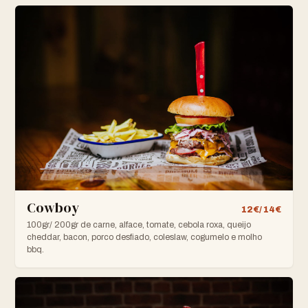
Cowboy
12€/ 14€
100gr/ 200gr de carne, alface, tomate, cebola roxa, queijo
cheddar, bacon, porco desfiado, coleslaw, cogumelo e molho
bbq.