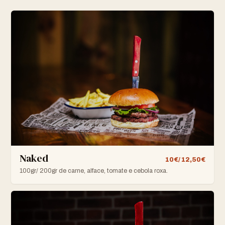
Naked
10€/ 12,50€
100gr/ 200gr de carne, alface, tomate e cebola roxa.