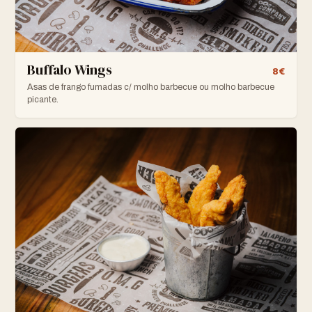
Buffalo Wings
8€
Asas de frango fumadas c/ molho barbecue ou molho barbecue
picante.