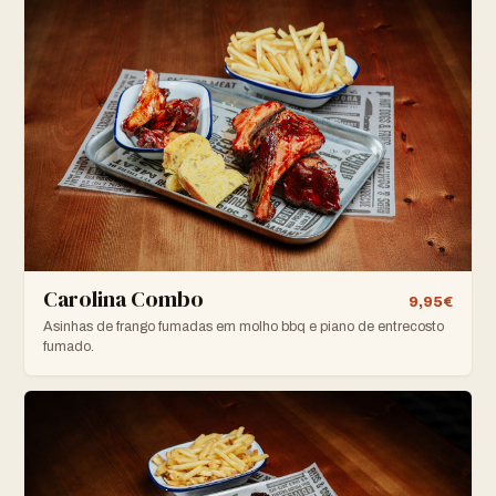
Carolina Combo
9,95€
Asinhas de frango fumadas em molho bbq e piano de entrecosto
fumado.