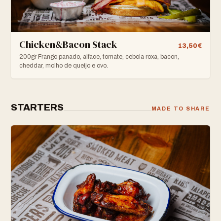
Chicken&Bacon Stack
13,50€
200gr Frango panado, alface, tomate, cebola roxa, bacon,
cheddar, molho de queijo e ovo.
STARTERS
MADE TO SHARE