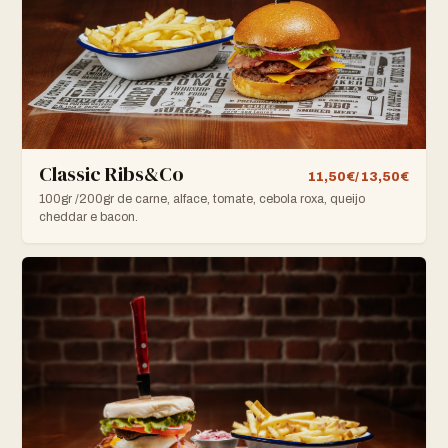
Classic Ribs&Co
11,50€/ 13,50€
100gr /200gr de carne, alface, tomate, cebola roxa, queijo
cheddar e bacon.