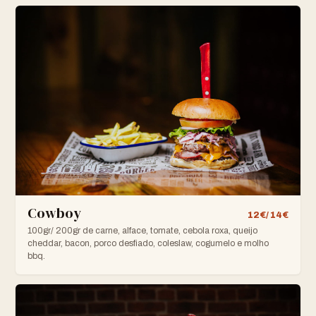
Cowboy
12€/ 14€
100gr/ 200gr de carne, alface, tomate, cebola roxa, queijo
cheddar, bacon, porco desfiado, coleslaw, cogumelo e molho
bbq.