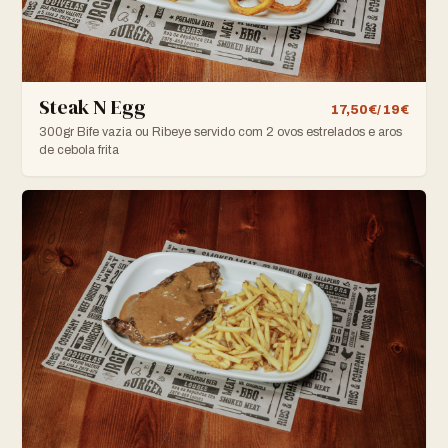
Steak N Egg
17,50€/ 19€
300gr Bife vazia ou Ribeye servido com 2 ovos estrelados e aros
de cebola frita