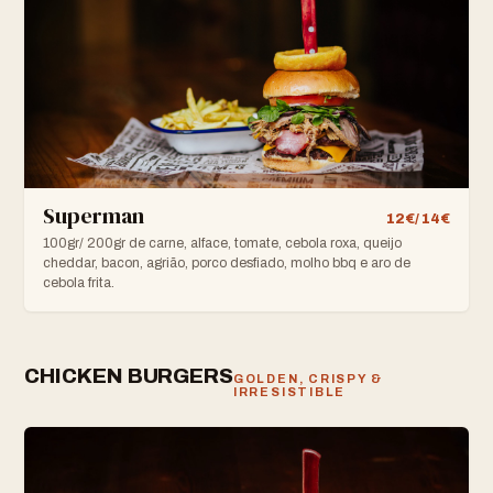
Superman
12€/ 14€
100gr/ 200gr de carne, alface, tomate, cebola roxa, queijo
cheddar, bacon, agrião, porco desfiado, molho bbq e aro de
cebola frita.
CHICKEN BURGERS
GOLDEN, CRISPY &
IRRESISTIBLE