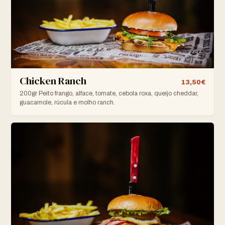
Chicken Ranch
13,50€
200gr Peito frango, alface, tomate, cebola roxa, queijo cheddar,
guacamole, rúcula e molho ranch.