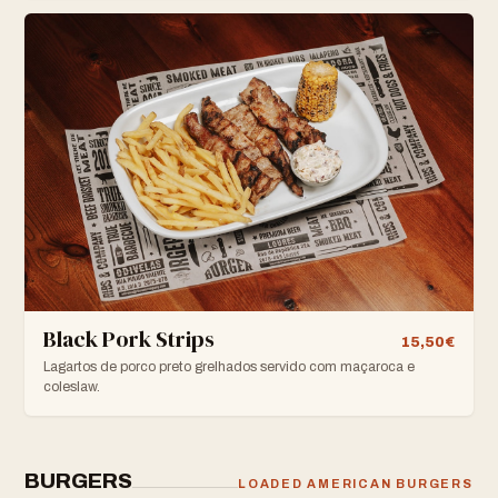
Black Pork Strips
15,50€
Lagartos de porco preto grelhados servido com maçaroca e
coleslaw.
BURGERS
LOADED AMERICAN BURGERS