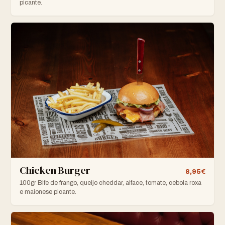
picante.
Chicken Burger
8,95€
100gr Bife de frango, queijo cheddar, alface, tomate, cebola roxa
e maionese picante.