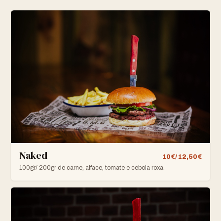
Naked
10€/ 12,50€
100gr/ 200gr de carne, alface, tomate e cebola roxa.