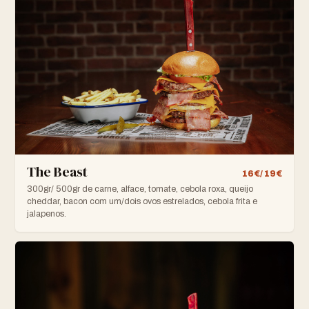
The Beast
16€/ 19€
300gr/ 500gr de carne, alface, tomate, cebola roxa, queijo
cheddar, bacon com um/dois ovos estrelados, cebola frita e
jalapenos.