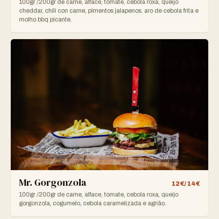
100gr /200gr de carne, alface, tomate, cebola roxa, queijo
cheddar, chili con carne, pimentos jalapenos, aro de cebola frita e
molho bbq picante.
Mr. Gorgonzola
12€/ 14€
100gr /200gr de carne, alface, tomate, cebola roxa, queijo
gorgonzola, cogumelo, cebola caramelizada e agrião.