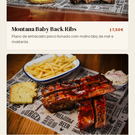
Montana Baby Back Ribs
17,50€
Piano de entrecosto porco fumado com molho bbq de mel e
mostarda.