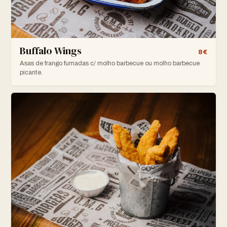
Buffalo Wings
8€
Asas de frango fumadas c/ molho barbecue ou molho barbecue
picante.