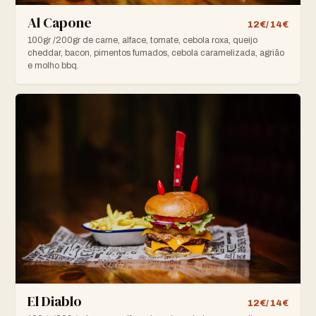
Al Capone
12€/ 14€
100gr /200gr de carne, alface, tomate, cebola roxa, queijo
cheddar, bacon, pimentos fumados, cebola caramelizada, agrião
e molho bbq.
El Diablo
12€/ 14€