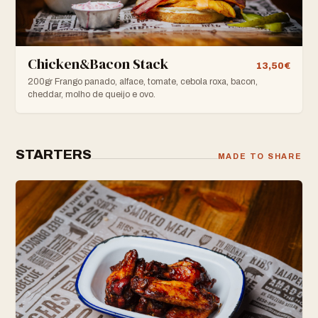
Chicken&Bacon Stack
13,50€
200gr Frango panado, alface, tomate, cebola roxa, bacon,
cheddar, molho de queijo e ovo.
STARTERS
MADE TO SHARE