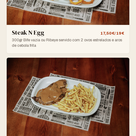
Steak N Egg
17,50€/ 19€
300gr Bife vazia ou Ribeye servido com 2 ovos estrelados e aros
de cebola frita