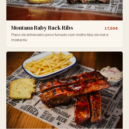
Montana Baby Back Ribs
17,50€
Piano de entrecosto porco fumado com molho bbq de mel e
mostarda.