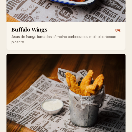
Buffalo Wings
8€
Asas de frango fumadas c/ molho barbecue ou molho barbecue
picante.