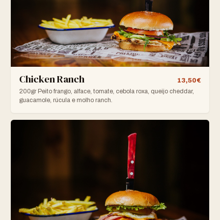
Chicken Ranch
13,50€
200gr Peito frango, alface, tomate, cebola roxa, queijo cheddar,
guacamole, rúcula e molho ranch.