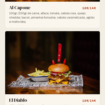
Al Capone
12€/ 14€
100gr /200gr de carne, alface, tomate, cebola roxa, queijo
cheddar, bacon, pimentos fumados, cebola caramelizada, agrião
e molho bbq.
El Diablo
12€/ 14€