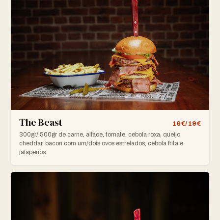
The Beast
16€/ 19€
300gr/ 500gr de carne, alface, tomate, cebola roxa, queijo
cheddar, bacon com um/dois ovos estrelados, cebola frita e
jalapenos.