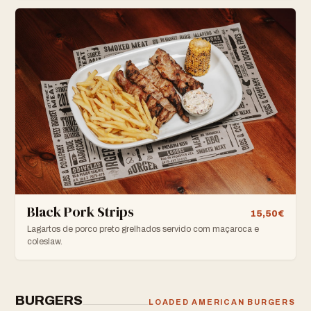
Black Pork Strips
15,50€
Lagartos de porco preto grelhados servido com maçaroca e
coleslaw.
BURGERS
LOADED AMERICAN BURGERS