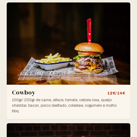
Cowboy
12€/ 14€
100gr/ 200gr de carne, alface, tomate, cebola roxa, queijo
cheddar, bacon, porco desfiado, coleslaw, cogumelo e molho
bbq.