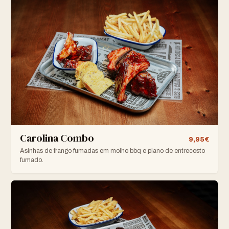
Carolina Combo
9,95€
Asinhas de frango fumadas em molho bbq e piano de entrecosto
fumado.