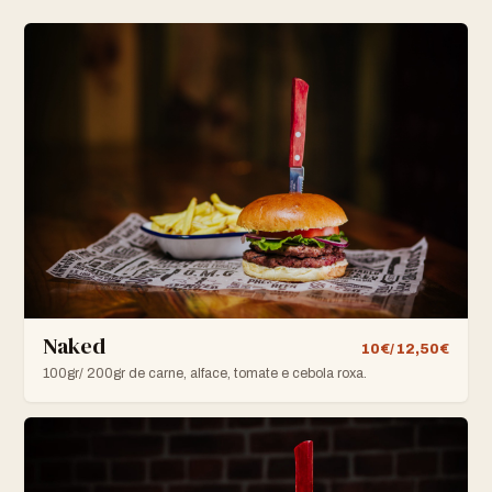
Naked
10€/ 12,50€
100gr/ 200gr de carne, alface, tomate e cebola roxa.