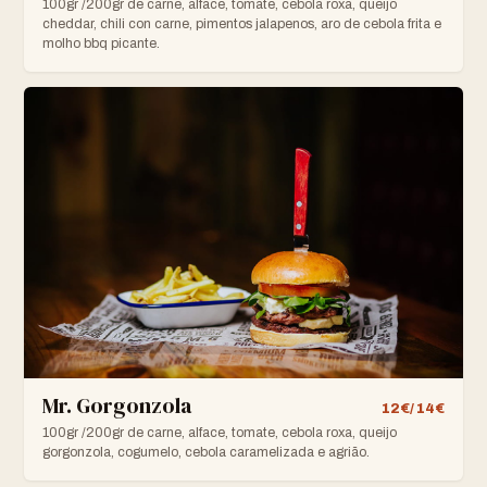
100gr /200gr de carne, alface, tomate, cebola roxa, queijo
cheddar, chili con carne, pimentos jalapenos, aro de cebola frita e
molho bbq picante.
Mr. Gorgonzola
12€/ 14€
100gr /200gr de carne, alface, tomate, cebola roxa, queijo
gorgonzola, cogumelo, cebola caramelizada e agrião.