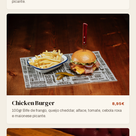
picante.
Chicken Burger
8,95€
100gr Bife de frango, queijo cheddar, alface, tomate, cebola roxa
e maionese picante.