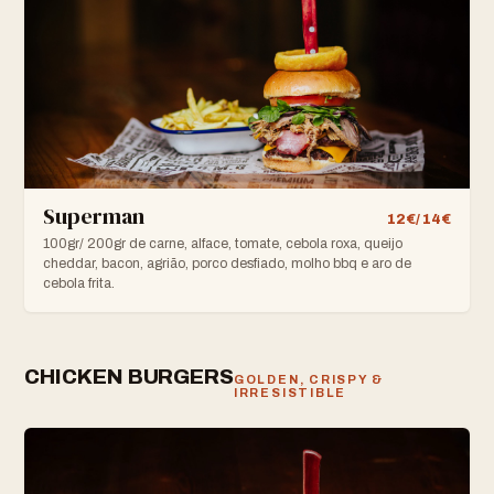
Superman
12€/ 14€
100gr/ 200gr de carne, alface, tomate, cebola roxa, queijo
cheddar, bacon, agrião, porco desfiado, molho bbq e aro de
cebola frita.
CHICKEN BURGERS
GOLDEN, CRISPY &
IRRESISTIBLE