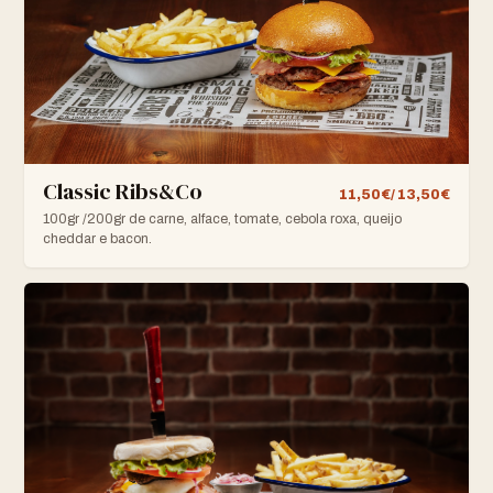
Classic Ribs&Co
11,50€/ 13,50€
100gr /200gr de carne, alface, tomate, cebola roxa, queijo
cheddar e bacon.