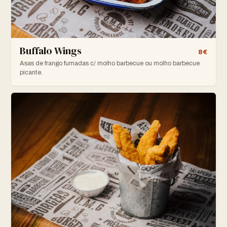
Buffalo Wings
8€
Asas de frango fumadas c/ molho barbecue ou molho barbecue
picante.