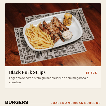
Black Pork Strips
15,50€
Lagartos de porco preto grelhados servido com maçaroca e
coleslaw.
BURGERS
LOADED AMERICAN BURGERS