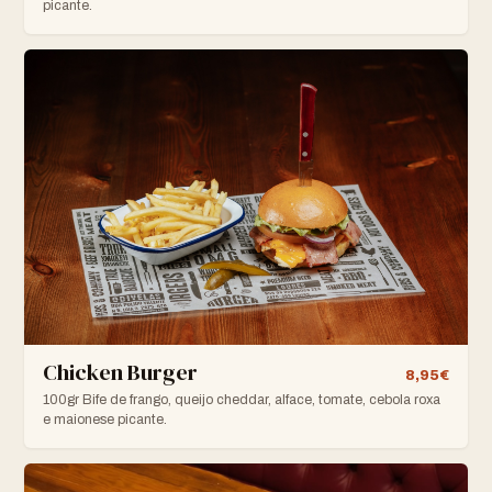
picante.
Chicken Burger
8,95€
100gr Bife de frango, queijo cheddar, alface, tomate, cebola roxa
e maionese picante.