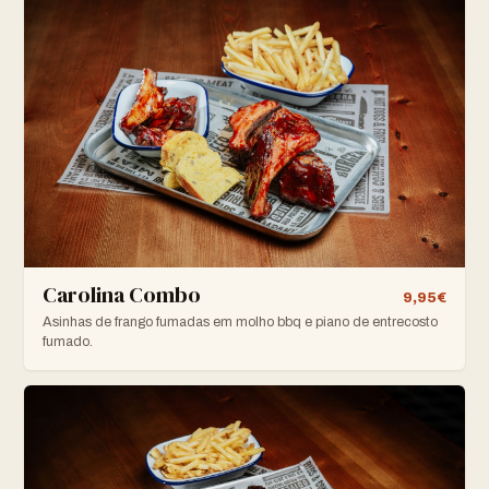
Carolina Combo
9,95€
Asinhas de frango fumadas em molho bbq e piano de entrecosto
fumado.