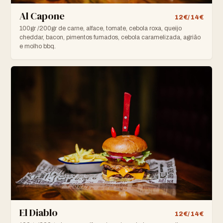
Al Capone
12€/ 14€
100gr /200gr de carne, alface, tomate, cebola roxa, queijo
cheddar, bacon, pimentos fumados, cebola caramelizada, agrião
e molho bbq.
El Diablo
12€/ 14€