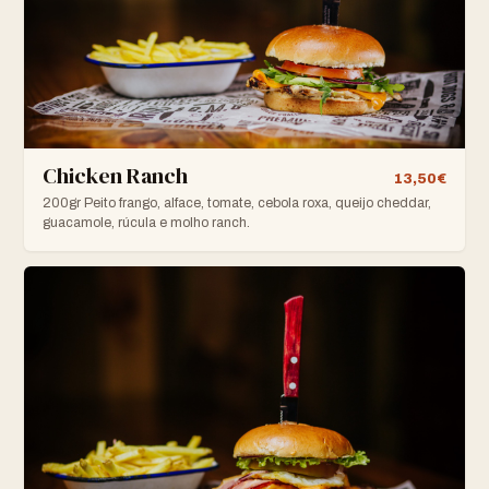
Chicken Ranch
13,50€
200gr Peito frango, alface, tomate, cebola roxa, queijo cheddar,
guacamole, rúcula e molho ranch.