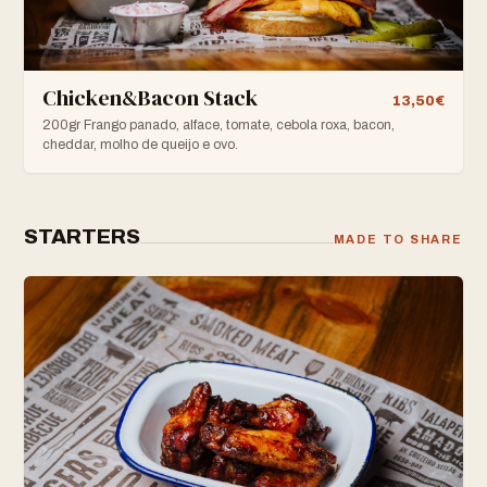
Chicken&Bacon Stack
13,50€
200gr Frango panado, alface, tomate, cebola roxa, bacon,
cheddar, molho de queijo e ovo.
STARTERS
MADE TO SHARE