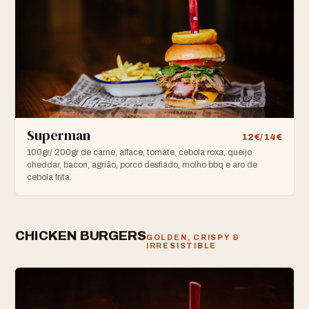
Superman
12€/ 14€
100gr/ 200gr de carne, alface, tomate, cebola roxa, queijo
cheddar, bacon, agrião, porco desfiado, molho bbq e aro de
cebola frita.
CHICKEN BURGERS
GOLDEN, CRISPY &
IRRESISTIBLE