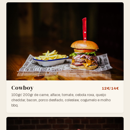
Cowboy
12€/ 14€
100gr/ 200gr de carne, alface, tomate, cebola roxa, queijo
cheddar, bacon, porco desfiado, coleslaw, cogumelo e molho
bbq.