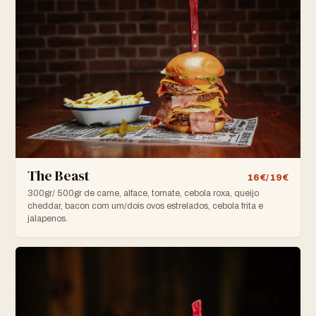
The Beast
16€/ 19€
300gr/ 500gr de carne, alface, tomate, cebola roxa, queijo
cheddar, bacon com um/dois ovos estrelados, cebola frita e
jalapenos.