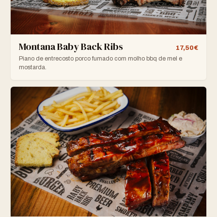
Montana Baby Back Ribs
17,50€
Piano de entrecosto porco fumado com molho bbq de mel e
mostarda.