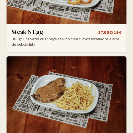
Steak N Egg
17,50€/ 19€
300gr Bife vazia ou Ribeye servido com 2 ovos estrelados e aros
de cebola frita