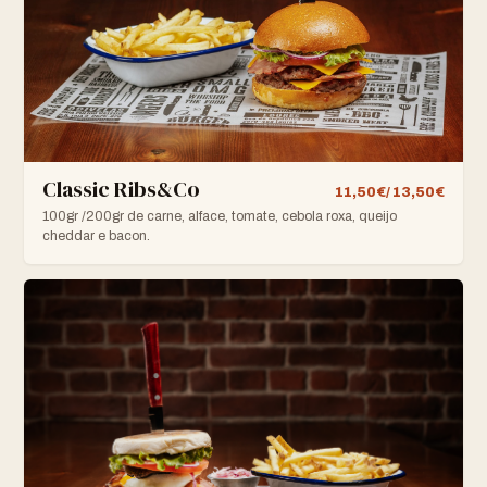
Classic Ribs&Co
11,50€/ 13,50€
100gr /200gr de carne, alface, tomate, cebola roxa, queijo
cheddar e bacon.