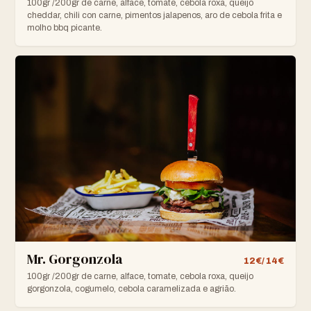
100gr /200gr de carne, alface, tomate, cebola roxa, queijo
cheddar, chili con carne, pimentos jalapenos, aro de cebola frita e
molho bbq picante.
Mr. Gorgonzola
12€/ 14€
100gr /200gr de carne, alface, tomate, cebola roxa, queijo
gorgonzola, cogumelo, cebola caramelizada e agrião.