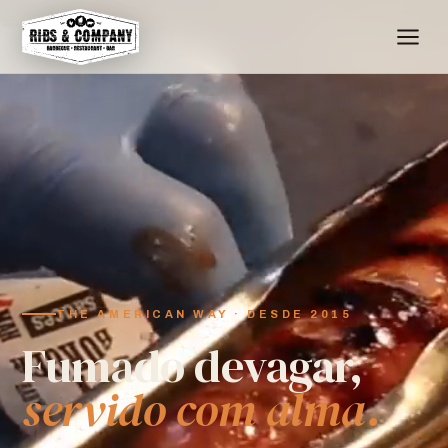
THE AMERICAN WAY · DESDE 2015
Fumado devagar,
servido com alma.