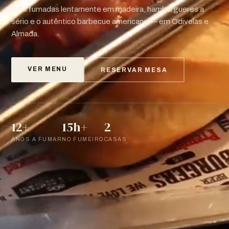
Ribs fumadas lentamente em madeira, hambúrgueres a
sério e o autêntico barbecue americano — em Odivelas e
Almada.
VER MENU
RESERVAR MESA
12+
15h+
2
ANOS A FUMAR
NO FUMEIRO
CASAS