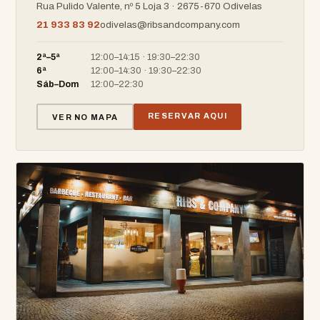
Rua Pulido Valente, nº 5 Loja 3 · 2675-670 Odivelas
21 933 83 92
odivelas@ribsandcompany.com
2ª–5ª
12:00–14:15 · 19:30–22:30
6ª
12:00–14:30 · 19:30–22:30
Sáb–Dom
12:00–22:30
RESERVAR AQUI
VER NO MAPA