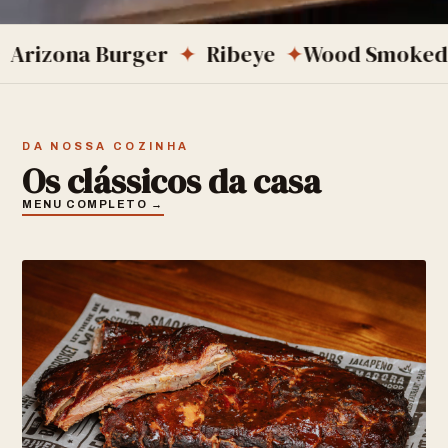
na Burger
✦
Ribeye
✦
Wood Smoked BBQ
DA NOSSA COZINHA
Os clássicos da casa
MENU COMPLETO →