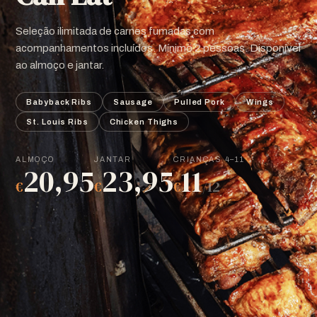
Seleção ilimitada de carnes fumadas com
acompanhamentos incluídos. Mínimo 2 pessoas. Disponível
ao almoço e jantar.
Babyback Ribs
Sausage
Pulled Pork
Wings
St. Louis Ribs
Chicken Thighs
ALMOÇO
JANTAR
CRIANÇAS 4–11
20,95
23,95
11
€
€
€
/12