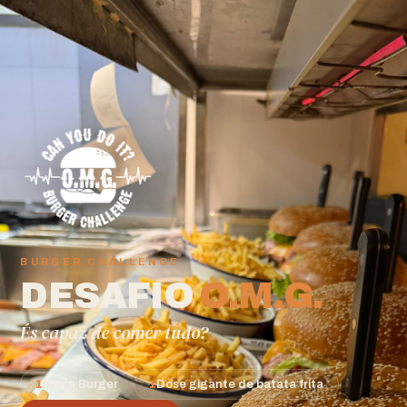
BURGER CHALLENGE
DESAFIO
O.M.G.
És capaz de comer tudo?
1
Mega Burger
1
Dose gigante de batata frita