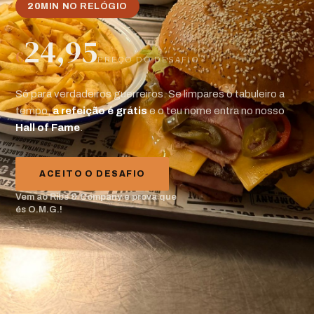
20
MIN NO RELÓGIO
24,95
€
PREÇO DO DESAFIO
Só para verdadeiros guerreiros. Se limpares o tabuleiro a
tempo,
a refeição é grátis
e o teu nome entra no nosso
Hall of Fame
.
ACEITO O DESAFIO
Vem ao Ribs & Company e prova que
és O.M.G.!