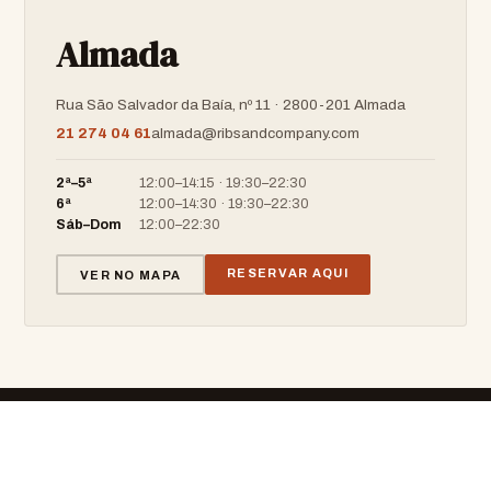
Almada
Rua São Salvador da Baía, nº 11 · 2800-201 Almada
21 274 04 61
almada@ribsandcompany.com
2ª–5ª
12:00–14:15 · 19:30–22:30
6ª
12:00–14:30 · 19:30–22:30
Sáb–Dom
12:00–22:30
RESERVAR AQUI
VER NO MAPA
RIBS & COMPANY
BARBECUE · RESTAURANT · BAR