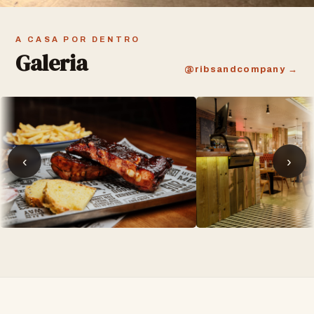
A CASA POR DENTRO
Galeria
@ribsandcompany →
‹
›