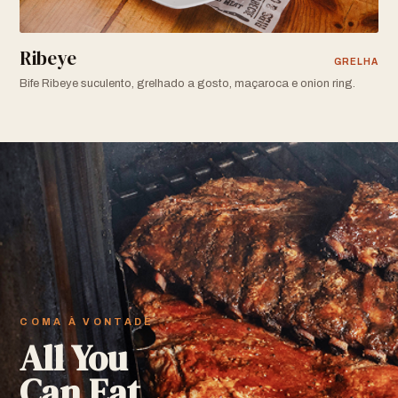
Ribeye
GRELHA
Bife Ribeye suculento, grelhado a gosto, maçaroca e onion ring.
COMA À VONTADE
All You
Can Eat