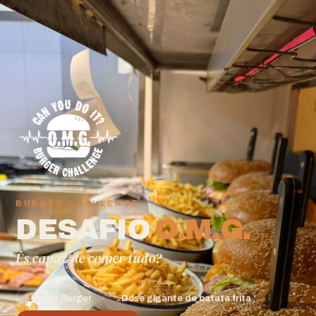
BURGER CHALLENGE
DESAFIO
O.M.G.
És capaz de comer tudo?
1
Mega Burger
1
Dose gigante de batata frita