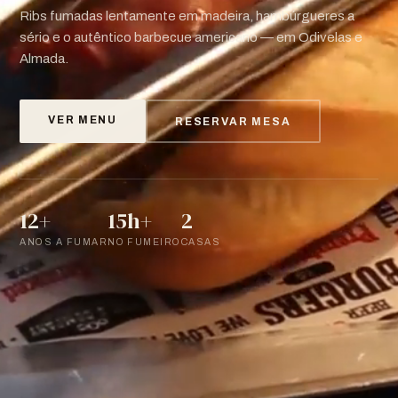
Ribs fumadas lentamente em madeira, hambúrgueres a
sério e o autêntico barbecue americano — em Odivelas e
Almada.
VER MENU
RESERVAR MESA
12+
15h+
2
ANOS A FUMAR
NO FUMEIRO
CASAS