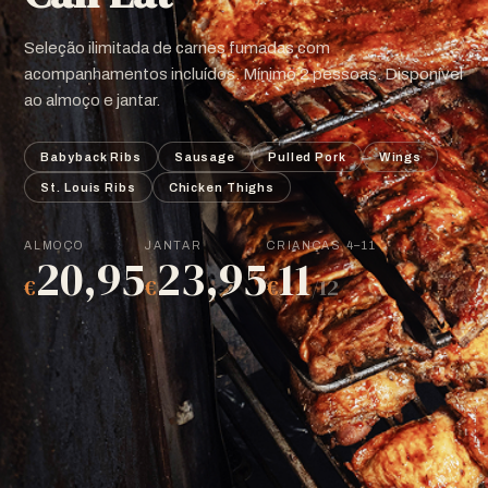
Seleção ilimitada de carnes fumadas com
acompanhamentos incluídos. Mínimo 2 pessoas. Disponível
ao almoço e jantar.
Babyback Ribs
Sausage
Pulled Pork
Wings
St. Louis Ribs
Chicken Thighs
ALMOÇO
JANTAR
CRIANÇAS 4–11
20,95
23,95
11
€
€
€
/12