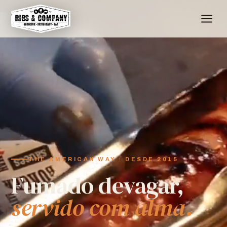
THE AMERICAN WAY · DESDE 2015
Fumado devagar,
servido com alma.