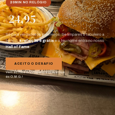
20
MIN NO RELÓGIO
24,95
€
PREÇO DO DESAFIO
Só para verdadeiros guerreiros. Se limpares o tabuleiro a
tempo,
a refeição é grátis
e o teu nome entra no nosso
Hall of Fame
.
ACEITO O DESAFIO
Vem ao Ribs & Company e prova que
és O.M.G.!