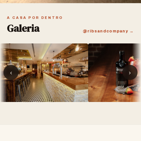
A CASA POR DENTRO
Galeria
@ribsandcompany →
‹
›