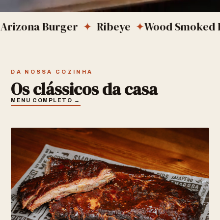
a Burger
✦
Ribeye
✦
Wood Smoked BBQ
✦
DA NOSSA COZINHA
Os clássicos da casa
MENU COMPLETO →