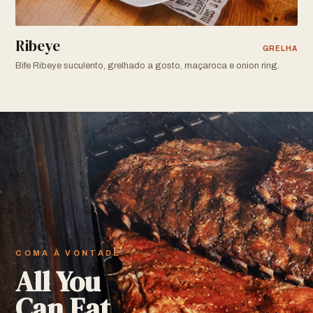
Ribeye
GRELHA
Bife Ribeye suculento, grelhado a gosto, maçaroca e onion ring.
COMA À VONTADE
All You
Can Eat