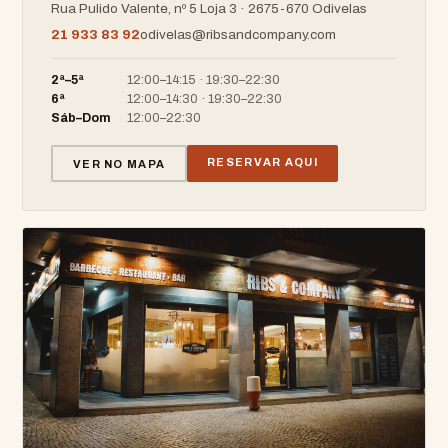
Rua Pulido Valente, nº 5 Loja 3 · 2675-670 Odivelas
21 933 83 92
odivelas@ribsandcompany.com
2ª–5ª
12:00–14:15 · 19:30–22:30
6ª
12:00–14:30 · 19:30–22:30
Sáb–Dom
12:00–22:30
RESERVAR AQUI
VER NO MAPA