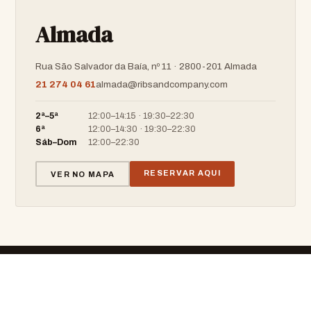
Almada
Rua São Salvador da Baía, nº 11 · 2800-201 Almada
21 274 04 61
almada@ribsandcompany.com
2ª–5ª
12:00–14:15 · 19:30–22:30
6ª
12:00–14:30 · 19:30–22:30
Sáb–Dom
12:00–22:30
RESERVAR AQUI
VER NO MAPA
RIBS & COMPANY
BARBECUE · RESTAURANT · BAR