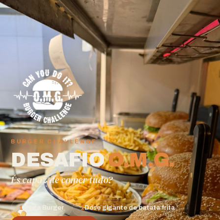
BURGER CHALLENGE
DESAFIO
O.M.G.
És capaz de comer tudo?
1
Mega Burger
1
Dose gigante de batata frita