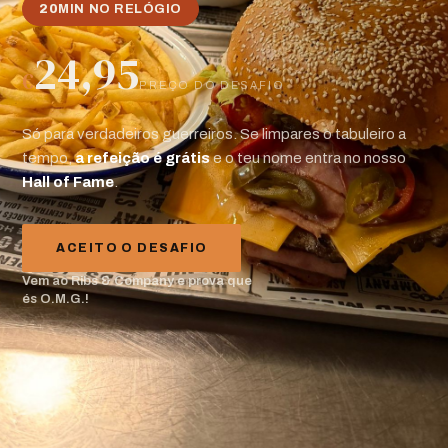
20
MIN NO RELÓGIO
24,95
€
PREÇO DO DESAFIO
Só para verdadeiros guerreiros. Se limpares o tabuleiro a
tempo,
a refeição é grátis
e o teu nome entra no nosso
Hall of Fame
.
ACEITO O DESAFIO
Vem ao Ribs & Company e prova que
és O.M.G.!