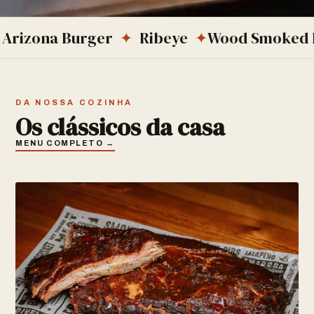
a Burger
✦
Ribeye
✦
Wood Smoked BBQ
✦
DA NOSSA COZINHA
Os clássicos da casa
MENU COMPLETO →