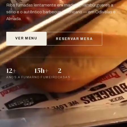
Ribs fumadas lentamente em madeira, hambúrgueres a
sério e o autêntico barbecue americano — em Odivelas e
Almada.
VER MENU
RESERVAR MESA
12+
15h+
2
ANOS A FUMAR
NO FUMEIRO
CASAS