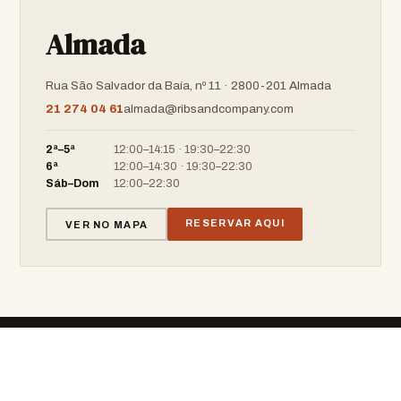
Almada
Rua São Salvador da Baía, nº 11 · 2800-201 Almada
21 274 04 61
almada@ribsandcompany.com
2ª–5ª
12:00–14:15 · 19:30–22:30
6ª
12:00–14:30 · 19:30–22:30
Sáb–Dom
12:00–22:30
RESERVAR AQUI
VER NO MAPA
RIBS & COMPANY
BARBECUE · RESTAURANT · BAR