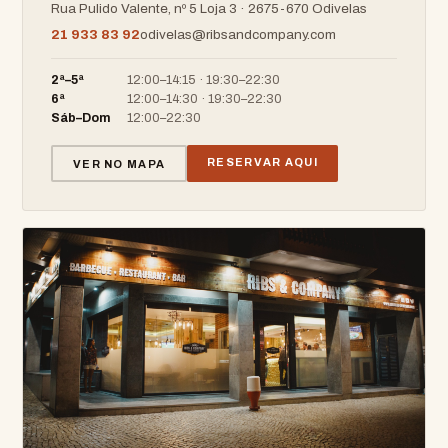
Rua Pulido Valente, nº 5 Loja 3 · 2675-670 Odivelas
21 933 83 92
odivelas@ribsandcompany.com
2ª–5ª
12:00–14:15 · 19:30–22:30
6ª
12:00–14:30 · 19:30–22:30
Sáb–Dom
12:00–22:30
RESERVAR AQUI
VER NO MAPA