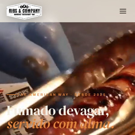
THE AMERICAN WAY · DESDE 2015
Fumado devagar,
servido com alma.