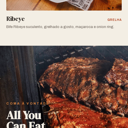
Ribeye
GRELHA
Bife Ribeye suculento, grelhado a gosto, maçaroca e onion ring.
COMA À VONTADE
All You
Can Eat