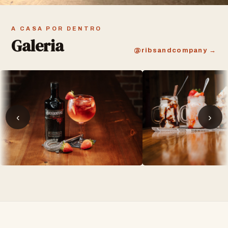
A CASA POR DENTRO
Galeria
@ribsandcompany →
‹
›