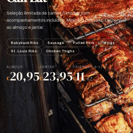
Seleção ilimitada de carnes fumadas com
acompanhamentos incluídos. Mínimo 2 pessoas. Disponível
ao almoço e jantar.
Babyback Ribs
Sausage
Pulled Pork
Wings
St. Louis Ribs
Chicken Thighs
ALMOÇO
JANTAR
CRIANÇAS 4–11
20,95
23,95
11
€
€
€
/12