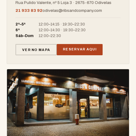
Rua Pulido Valente, nº 5 Loja 3 · 2675-670 Odivelas
21 933 83 92
odivelas@ribsandcompany.com
2ª–5ª
12:00–14:15 · 19:30–22:30
6ª
12:00–14:30 · 19:30–22:30
Sáb–Dom
12:00–22:30
RESERVAR AQUI
VER NO MAPA