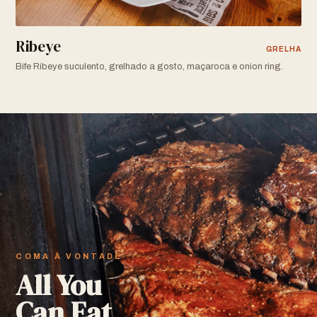
Ribeye
GRELHA
Bife Ribeye suculento, grelhado a gosto, maçaroca e onion ring.
COMA À VONTADE
All You
Can Eat