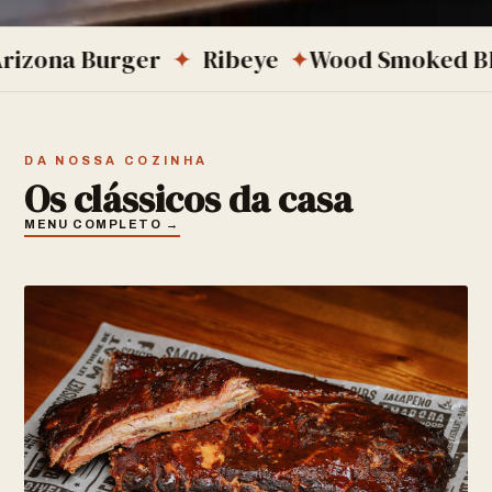
 Burger
✦
Ribeye
✦
Wood Smoked BBQ
✦
B
DA NOSSA COZINHA
Os clássicos da casa
MENU COMPLETO →