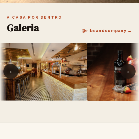
A CASA POR DENTRO
Galeria
@ribsandcompany →
‹
›