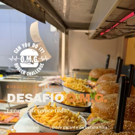
BURGER CHALLENGE
DESAFIO
O.M.G.
És capaz de comer tudo?
1
Mega Burger
1
Dose gigante de batata frita