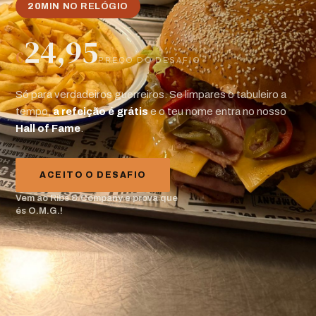
20
MIN NO RELÓGIO
24,95
€
PREÇO DO DESAFIO
Só para verdadeiros guerreiros. Se limpares o tabuleiro a
tempo,
a refeição é grátis
e o teu nome entra no nosso
Hall of Fame
.
ACEITO O DESAFIO
Vem ao Ribs & Company e prova que
és O.M.G.!