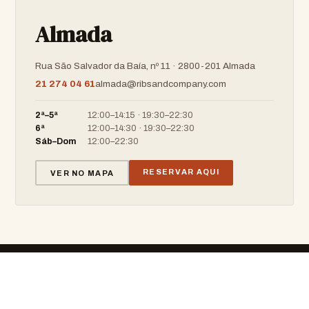
Almada
Rua São Salvador da Baía, nº 11 · 2800-201 Almada
21 274 04 61
almada@ribsandcompany.com
2ª–5ª
12:00–14:15 · 19:30–22:30
6ª
12:00–14:30 · 19:30–22:30
Sáb–Dom
12:00–22:30
RESERVAR AQUI
VER NO MAPA
RIBS & COMPANY
BARBECUE · RESTAURANT · BAR