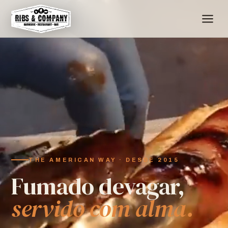
THE AMERICAN WAY · DESDE 2015
Fumado devagar,
servido com alma.