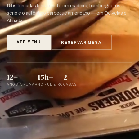
Ribs fumadas lentamente em madeira, hambúrgueres a
sério e o autêntico barbecue americano — em Odivelas e
Almada.
VER MENU
RESERVAR MESA
12+
15h+
2
ANOS A FUMAR
NO FUMEIRO
CASAS