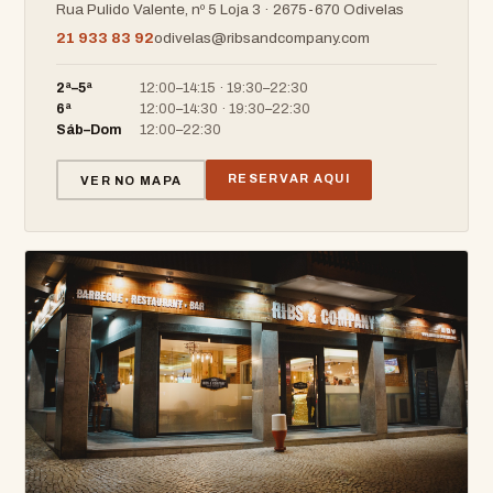
Rua Pulido Valente, nº 5 Loja 3 · 2675-670 Odivelas
21 933 83 92
odivelas@ribsandcompany.com
2ª–5ª
12:00–14:15 · 19:30–22:30
6ª
12:00–14:30 · 19:30–22:30
Sáb–Dom
12:00–22:30
RESERVAR AQUI
VER NO MAPA