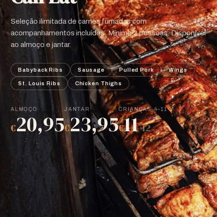
Seleção ilimitada de carnes fumadas com
acompanhamentos incluídos. Mínimo 2 pessoas. Disponível
ao almoço e jantar.
Babyback Ribs
Sausage
Pulled Pork
Wings
St. Louis Ribs
Chicken Thighs
ALMOÇO
JANTAR
CRIANÇAS 4–11
20,95
23,95
11
€
€
€
/12