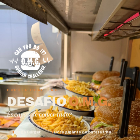
BURGER CHALLENGE
DESAFIO
O.M.G.
És capaz de comer tudo?
1
Mega Burger
1
Dose gigante de batata frita