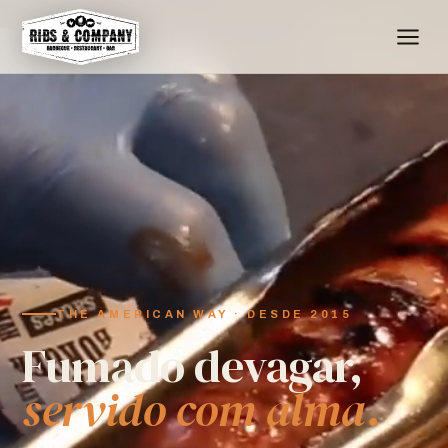
THE AMERICAN WAY · DESDE 2015
Fumado devagar,
servido com alma.