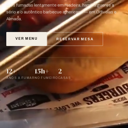
Ribs fumadas lentamente em madeira, hambúrgueres a
sério e o autêntico barbecue americano — em Odivelas e
Almada.
VER MENU
RESERVAR MESA
12+
15h+
2
ANOS A FUMAR
NO FUMEIRO
CASAS