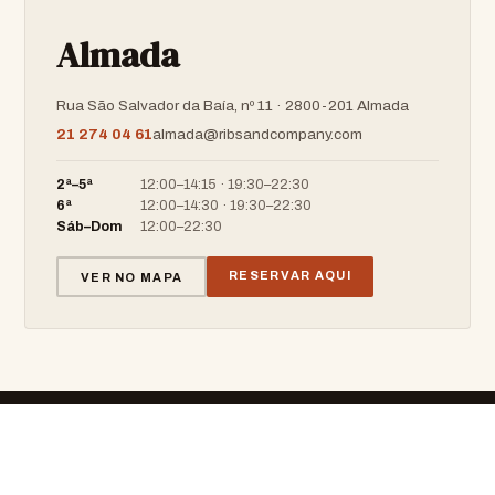
Almada
Rua São Salvador da Baía, nº 11 · 2800-201 Almada
21 274 04 61
almada@ribsandcompany.com
2ª–5ª
12:00–14:15 · 19:30–22:30
6ª
12:00–14:30 · 19:30–22:30
Sáb–Dom
12:00–22:30
RESERVAR AQUI
VER NO MAPA
RIBS & COMPANY
BARBECUE · RESTAURANT · BAR