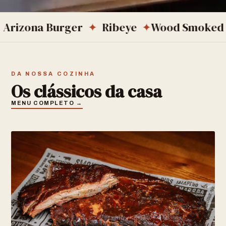
a Burger
✦
Ribeye
✦
Wood Smoked BBQ
✦
DA NOSSA COZINHA
Os clássicos da casa
MENU COMPLETO →