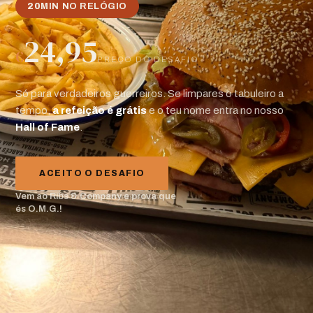
20
MIN NO RELÓGIO
24,95
€
PREÇO DO DESAFIO
Só para verdadeiros guerreiros. Se limpares o tabuleiro a
tempo,
a refeição é grátis
e o teu nome entra no nosso
Hall of Fame
.
ACEITO O DESAFIO
Vem ao Ribs & Company e prova que
és O.M.G.!