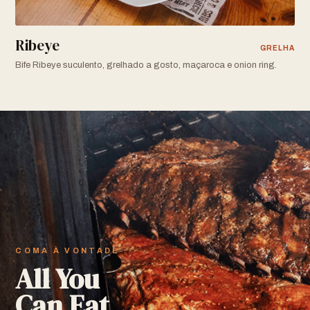
Ribeye
GRELHA
Bife Ribeye suculento, grelhado a gosto, maçaroca e onion ring.
COMA À VONTADE
All You
Can Eat