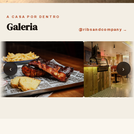
A CASA POR DENTRO
Galeria
@ribsandcompany →
‹
›